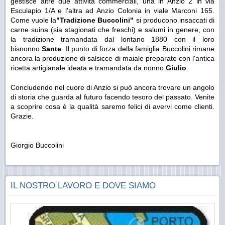
gestisce altre due attività commerciali, una in Anzio 2 in via
Esculapio 1/A e l'altra ad Anzio Colonia in viale Marconi 165.
Come vuole la
"Tradizione Buccolini"
si producono insaccati di
carne suina (sia stagionati che freschi) e salumi in genere, con
la tradizione tramandata dal lontano 1880 con il loro
bisnonno
Sante
. Il punto di forza della famiglia Buccolini rimane
ancora la produzione di salsicce di maiale preparate con l'antica
ricetta artigianale ideata e tramandata da nonno
Giulio
.
Concludendo nel cuore di Anzio si può ancora trovare un angolo
di storia che guarda al futuro facendo tesoro del passato. Venite
a scoprire cosa è la qualità saremo felici di avervi come clienti.
Grazie.
Giorgio Buccolini
IL NOSTRO LAVORO E DOVE SIAMO