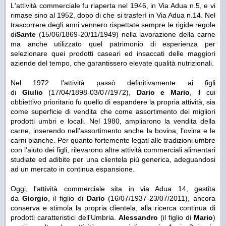
L'attività commerciale fu riaperta nel 1946, in Via Adua n.5, e vi
rimase sino al 1952, dopo di che si trasferì in Via Adua n.14. Nel
trascorrere degli anni vennero rispettate sempre le rigide regole
di
Sante
(15/06/1869-20/11/1949) nella lavorazione della carne
ma anche utilizzato quel patrimonio di esperienza per
selezionare quei prodotti caseari ed insaccati delle maggiori
aziende del tempo, che garantissero elevate qualità nutrizionali.
Nel 1972 l'attività passò definitivamente ai figli
di
Giulio
(17/04/1898-03/07/1972),
Dario e Mario
, il cui
obbiettivo prioritario fu quello di espandere la propria attività, sia
come superficie di vendita che come assortimento dei migliori
prodotti umbri e locali. Nel 1980, ampliarono la vendita della
carne, inserendo nell’assortimento anche la bovina, l’ovina e le
carni bianche. Per quanto fortemente legati alle tradizioni umbre
con l'aiuto dei figli, rilevarono altre attività commerciali alimentari
studiate ed adibite per una clientela più generica, adeguandosi
ad un mercato in continua espansione.
Oggi, l'attività commerciale sita in via Adua 14, gestita
da
Giorgio
, il figlio di
Dario
(16/07/1937-23/07/2011), ancora
conserva e stimola la propria clientela, alla ricerca continua di
prodotti caratteristici dell'Umbria.
Alessandro
(il figlio di
Mario
)