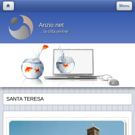
Menu
Anzio.net
... la città on-line
SANTA TERESA