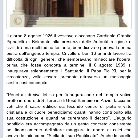
Il giorno 8 agosto 1926 il vescovo diocesano Cardinale Granito
Pignatelli di Belmonte alla presenza delle Autorità religiose e
civili, tra una moltitudine festante, benediceva e poneva la prima
pietra dell’erigendo tempio. Ci vollero ben 13 anni di lavoro tra
difficoltà di ogni genere, che sembravano minacciare l'opera,
prima che fosse condotta a termine. Il 6 agosto 1939 si
inaugurava solennemente il Santuario. Il Papa Pio XI, per la
circostanza, volle essere presente attraverso un messaggio
scritto così concepito:
"Penetrati di viva letizia per l'inaugurazione del Tempio votivo
eretto in onore di S. Teresa di Gesù Bambino in Anzio, facciamo
voti che il sacro edificio sia fecondo centro di pietà e virtù
cristiana e di cuore benediciamo quanti hanno contribuito alla
sua costruzione e quanti ne cureranno il decoro". L'augurio
pontificio era accompagnato da un gesto concreto consistente
nel finanziamento dell'altare maggiore in onore di colei che
aveva definito come "Stella del suo Pontificato". Anche le sorelle