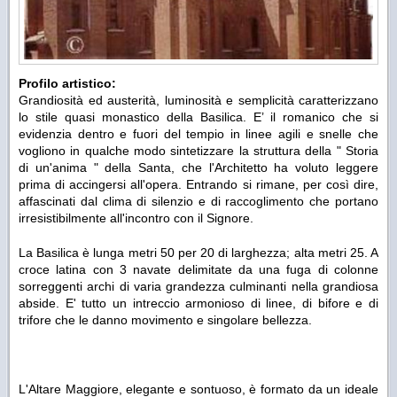
Profilo artistico:
Grandiosità ed austerità, luminosità e semplicità caratterizzano
lo stile quasi monastico della Basilica. E’ il romanico che si
evidenzia dentro e fuori del tempio in linee agili e snelle che
vogliono in qualche modo sintetizzare la struttura della " Storia
di un'anima " della Santa, che l'Architetto ha voluto leggere
prima di accingersi all'opera. Entrando si rimane, per così dire,
affascinati dal clima di silenzio e di raccoglimento che portano
irresistibilmente all'incontro con il Signore.
La Basilica è lunga metri 50 per 20 di larghezza; alta metri 25. A
croce latina con 3 navate delimitate da una fuga di colonne
sorreggenti archi di varia grandezza culminanti nella grandiosa
abside. E' tutto un intreccio armonioso di linee, di bifore e di
trifore che le danno movimento e singolare bellezza.
L'Altare Maggiore, elegante e sontuoso, è formato da un ideale