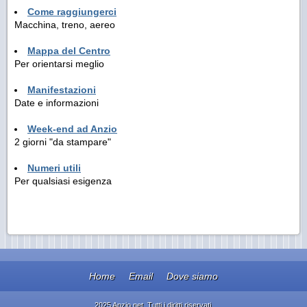
Come raggiungerci
Macchina, treno, aereo
Mappa del Centro
Per orientarsi meglio
Manifestazioni
Date e informazioni
Week-end ad Anzio
2 giorni "da stampare"
Numeri utili
Per qualsiasi esigenza
Home
Email
Dove siamo
2025 Anzio.net. Tutti i diritti riservati.